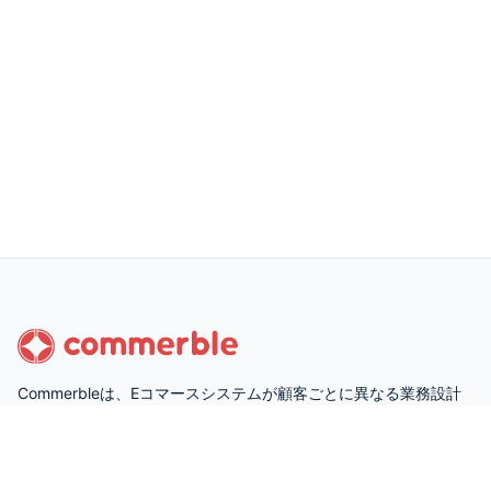
Commerbleは、Eコマースシステムが顧客ごとに異なる業務設計
で運用されていることを前提に設計された、顧客固有の要件に柔
軟かつ短納期で対応できるカスタマイズ性の高いECプラットフォ
ームです。