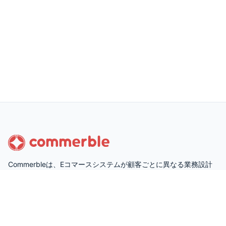
Commerbleは、Eコマースシステムが顧客ごとに異なる業務設計
で運用されていることを前提に設計された、顧客固有の要件に柔
軟かつ短納期で対応できるカスタマイズ性の高いECプラットフォ
ームです。