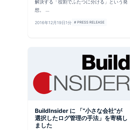
解決する「役割でふたつに分ける」という発
想。 …
2016年12月19日
1分
# PRESS RELEASE
BuildInsider に 「“小さな会社”が
選択したログ管理の手法」を寄稿し
ました