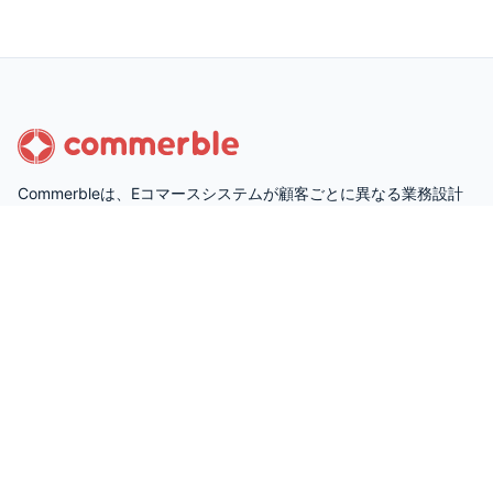
Commerbleは、Eコマースシステムが顧客ごとに異なる業務設計
で運用されていることを前提に設計された、顧客固有の要件に柔
軟かつ短納期で対応できるカスタマイズ性の高いECプラットフォ
ームです。
サイトマップ
サービス
ドキュメント
利用料金