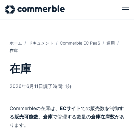
ホーム
ドキュメント
Commerble EC PaaS
運用
在庫
在庫
2026年6月11日
読了時間: 1分
Commerbleの在庫は、
ECサイト
での販売数を制御す
る
販売可能数
、
倉庫
で管理する数量の
倉庫在庫数
があ
ります。