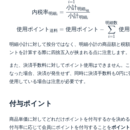
=
1
_{明細_{i_{商
i
小
計
明
細
品}}} &= \min
i
内
税
率
=
税
明
細
小
計
i
\{ 按分値_{明細
明
細
i
_i} - 使用ポイン
明
細
数
∑
使
用
ポ
イ
ン
ト
=
使
用
ポ
イ
ン
ト
−
使
用
ト_{明細_{i_
送
料
税}}, 小計_{明
=
1
i
細_{i_{商品}}}
明細小計に対して按分ではなく、明細小計の商品額と税額
\} \\ 使用ポイ
ントを計算する際に四捨五入が挟まれる点に注意します。
ント_{明細_{i_
税}} &= \min \
また、決済手数料に対してポイント使用はできません。こ
{ 四捨五入(按分
なった場合、決済が発生せず、同時に決済手数料も0円に
値_{明細_i}
使用している場合は注意が必要です。
\cdot内税率_{明
細_i}), 小計_{明
細_{i_税}} \} \\
付与ポイント
按分値_{明細_i}
&= 四捨五入(使
用ポイント
商品単価に対してどれだけポイントを付与するかを決める
\cdot \frac{小計
付与率に応じて会員にポイントを付与することを
ポイント