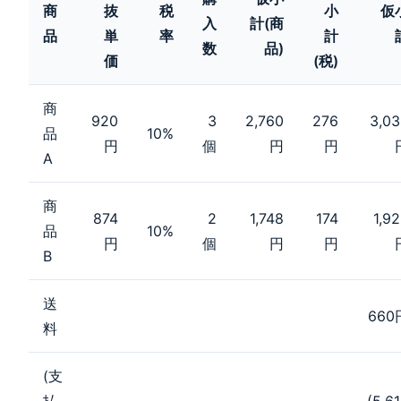
商
抜
税
小
仮
入
計(商
品
単
率
計
数
品)
価
(税)
商
920
3
2,760
276
3,0
品
10%
円
個
円
円
A
商
874
2
1,748
174
1,9
品
10%
円
個
円
円
B
送
660
料
(支