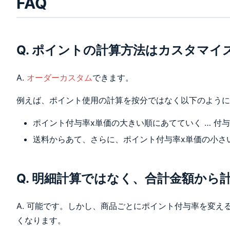
FAQ
252, 1748 \}\\
&= 252\\
\end{aligned}
\\
Q. ポイントの計算方法はカスタマイ
\begin{aligned}
(5) 398 + 40 =
A.
オーダーカスタム
できます。
43
\end{aligned}
例えば、ポイント使用の計算を按分ではなく以下のように
\\
\begin{aligned}
ポイント付与率x単価の大きい順にあてていく … 付
(6) 252 + 25 =
送料からあて、さらに、ポイント付与率x単価の小さい
277
\end{aligned}
\\
\begin{aligned}
Q. 明細計算ではなく、合計金額から
(7) 810 - (438 +
277) = 95
A. 可能です。しかし、商品ごとにポイント付与率を変
\end{aligned}
くなります。