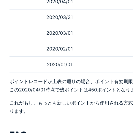
2020/04/01
\frac{174}
{1922} ),
174\}\\ &=
2020/03/31
\min \{ 四捨五
入(25.077...),
2020/03/01
174\} \\ &=
\min \{ 25,
2020/02/01
174\} \\ &= 25
\end{aligned}
\\
2020/01/01
\begin{aligned}
(4) \min \{ 四
ポイントレコードが上表の通りの場合、ポイント有効期限が発
捨五入(810
この2020/04/01時点で残ポイントは450ポイントとなり
\cdot
\frac{1922}
これがもし、もっとも新しいポイントから使用される方式の場
{5618}) - 25,
ります。
1748 \} &=
\min \{ 277 -
25, 1748 \}\\
&= \min \{