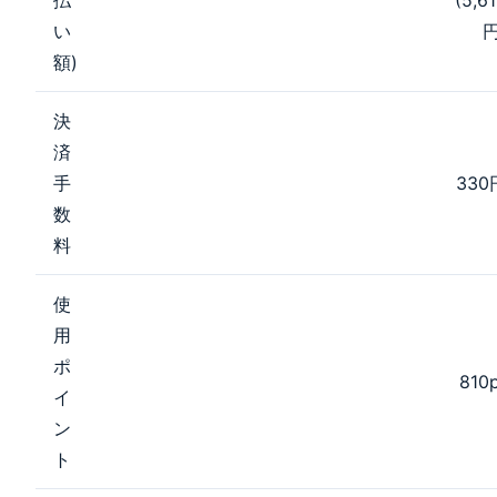
払
(5,6
い
円
額)
決
済
手
330
数
料
使
用
ポ
810
イ
ン
ト