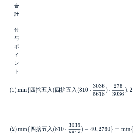
合
計
付
与
ポ
イ
ン
ト
3
0
3
6
2
7
6
\begin{aligned}
(
1
)
m
i
n
{
四
捨
五
入
(
四
捨
五
入
(
8
1
0
⋅
)
⋅
)
,
2
5
6
1
8
3
0
3
6
(1) \min \{ 四
捨五入( 四捨五
入(810 \cdot
\frac{3036}
{5618}) \cdot
3
0
3
6
\frac{276}
(
2
)
m
i
n
{
四
捨
五
入
(
8
1
0
⋅
)
−
4
0
,
2
7
6
0
}
=
m
i
n