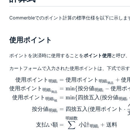
Commerbleでのポイント計算の標準仕様を以下に示しま
使用ポイント
ポイントを決済時に使用することを
ポイント使用
と呼び、
カートフォームで入力された使用ポイントは、下式で示す
使
用
ポ
イ
ン
ト
=
使
用
ポ
イ
ン
ト
+
使
\begin{aligned}
明
細
明
細
i
i
商
品
使用ポイント
使
用
ポ
イ
ン
ト
=
m
i
n
{
按
分
値
−
使
用
ポ
明
細
明
細
i
i
商
品
_{明細_i} &= 使
使
用
ポ
イ
ン
ト
=
m
i
n
{
四
捨
五
入
(
按
分
値
明
細
明
細
用ポイント_{明
i
i
税
細_{i_{商品}}}
按
分
値
=
四
捨
五
入
(
使
用
ポ
イ
ン
ト
⋅
明
細
i
+ 使用ポイント
明
細
数
_{明細_{i_税}}
∑
支
払
い
額
=
小
計
+
送
料
\\ 使用ポイント
明
細
i