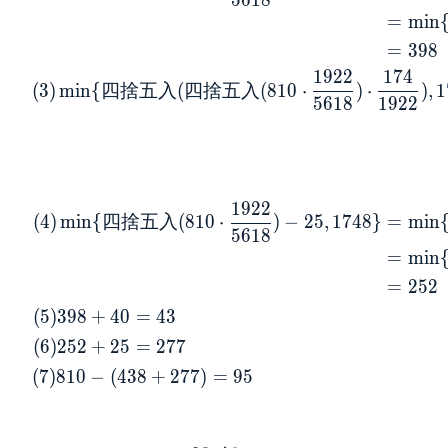
5
6
1
8
{3036} ), 276
=
m
i
n
\} &= \min \{
=
3
9
8
四捨五入(438
\cdot
1
9
2
2
1
7
4
(
3
)
m
i
n
{
四
捨
五
入
(
四
捨
五
入
(
8
1
0
⋅
)
⋅
)
,
1
\frac{276}
5
6
1
8
1
9
2
2
{3036} ),
276\}\\ &=
\min \{ 四捨五
入(39.818...),
1
9
2
2
276\} \\ &=
(
4
)
m
i
n
{
四
捨
五
入
(
8
1
0
⋅
)
−
2
5
,
1
7
4
8
}
=
m
i
n
5
6
1
8
\min \{ 40,
=
m
i
n
276\} \\ &= 40
\end{aligned}
=
2
5
2
\\
(
5
)
3
9
8
+
4
0
=
4
3
\begin{aligned}
(
6
)
2
5
2
+
2
5
=
2
7
7
(2) \min \{ 四
捨五入(810
(
7
)
8
1
0
−
(
4
3
8
+
2
7
7
)
=
9
5
\cdot
\frac{3036}
{5618}) - 40,