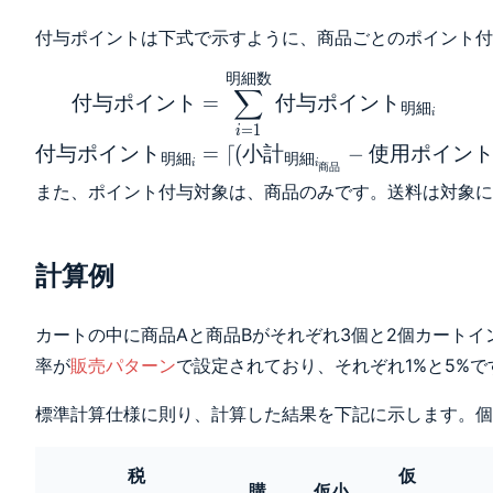
_{明細_i}}{支払
い額})\\ 支払い
付与ポイントは下式で示すように、商品ごとのポイント付
額 &=
\sum_{i=1}^{明
明
細
数
\begin{aligned}
∑
細数} 小計_{明
付
与
ポ
イ
ン
ト
=
付
与
ポ
イ
ン
ト
付与ポイント
明
細
i
細_i} + 送料\\
&=
=
1
i
内税率_{明細_i}
付
与
ポ
イ
ン
ト
=
⌈
(
小
計
−
使
用
ポ
イ
ン
\sum_{i=1}^{明
明
細
明
細
i
i
商
品
&= \frac{小計
細数} 付与ポイ
また、ポイント付与対象は、商品のみです。送料は対象に
_{明細_{i_税}}}
ント_{明細_i}
{小計_{明細
\\ 付与ポイント
_i}}\\ 使用ポイ
_{明細_i} &=
計算例
ント_{送料} &=
\lceil (小計_{明
使用ポイント -
細_{i_{商品}}} -
\sum_{i=1}^{明
使用ポイント
カートの中に商品Aと商品Bがそれぞれ3個と2個カート
細数} 使用ポイ
_{明細_{i_{商
率が
販売パターン
で設定されており、それぞれ1%と5%で
ント_{明細_i}
品}}}) \cdotポ
\end{aligned}
イント付与率
標準計算仕様に則り、計算した結果を下記に示します。個
_{商品_i} \rceil
\end{aligned}
税
仮
購
仮小