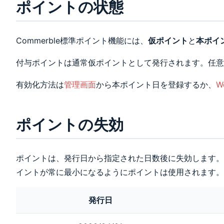
ポイントの状態
2760 \} &=
\min \{ 438 -
40, 2760 \}\\
Commerble標準ポイント機能には、
仮ポイント
と
本ポイ
&= \min \{
398, 2760 \}\\
付与ポイントは通常仮ポイントとして発行されます。任意
&= 398\\
\end{aligned}
有効化方法は
管理画面
から本ポイント日を登録するか、
W
\\
\begin{aligned}
(3) \min \{ 四
ポイントの失効
捨五入( 四捨五
入(810 \cdot
\frac{1922}
ポイントは、発行日から指定された日数後に失効します。
{5618}) \cdot
\frac{174}
イントが常に最小になるようにポイントは使用されます。
{1922} ), 174
\} &= \min \{
発行日
四捨五入(277
\cdot