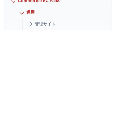
Commerble EC PaaS
運用
管理サイト
商品検索
受注
在庫
仮予約
配送
税率
ポイント
メール