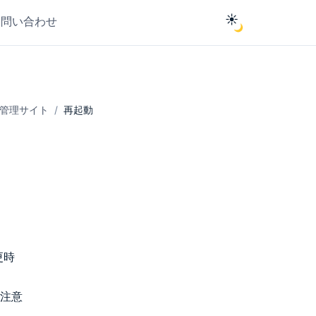
☀️
お問い合わせ
🌙
S管理サイト
再起動
更時
注意