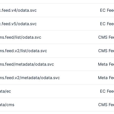
.feed.v4/odata.svc
EC Fee
.feed.v5/odata.svc
EC Fee
s.feed/list/odata.svc
CMS Fe
s.feed.v2/list/odata.svc
CMS Fe
ms.feed/metadata/odata.svc
Meta Fe
ms.feed.v2/metadata/odata.svc
Meta Fe
ata/ec
EC Fee
ata/cms
CMS Fe