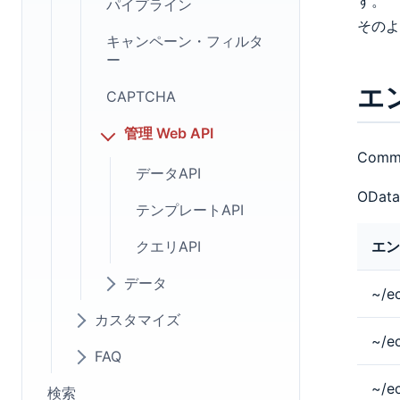
す。
パイプライン
そのよ
キャンペーン・フィルタ
ー
エ
CAPTCHA
管理 Web API
Com
データAPI
ODa
テンプレートAPI
クエリAPI
エン
データ
~/e
カスタマイズ
~/ec
FAQ
~/ec
検索