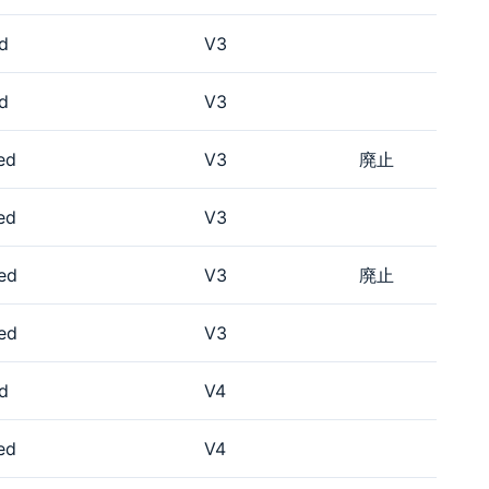
d
V3
d
V3
ed
V3
廃止
ed
V3
ed
V3
廃止
ed
V3
d
V4
ed
V4