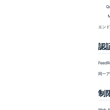
Q
M
エンド
認
Fee
同一ア
制
Web