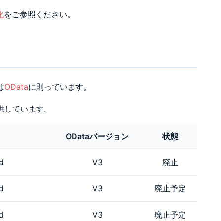
化
をご参照ください。
は
OData
に則っています。
を提供しています。
ODataバージョン
状態
d
V3
廃止
d
V3
廃止予定
d
V3
廃止予定