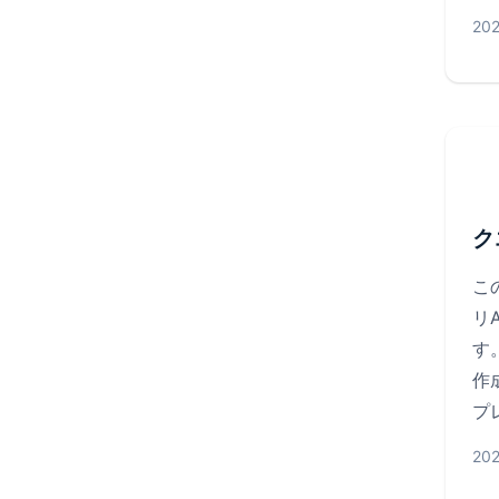
20
ク
こ
リ
す
作
プ
20