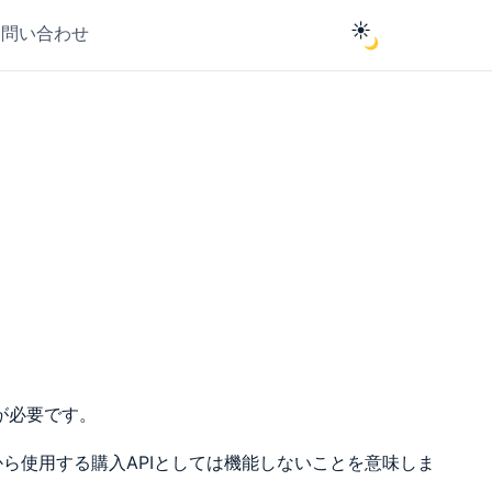
☀️
お問い合わせ
🌙
意が必要です。
）から使用する購入APIとしては機能しないことを意味しま