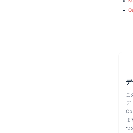
M
Q
デ
こ
デ
C
ま
つ