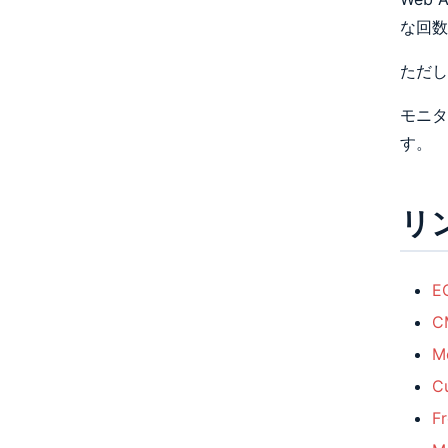
な回数
ただし
モニタ
す。
リ
E
C
M
C
F