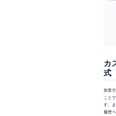
    Order/Cart->>Order/Cart: カートクリア

    Order/Cart-->>-ブラウザ: 302 Location=全明細カートイン 

    activate ブラウザ

    ブラウザ->>+Order/Cart: GET 全明細カートイン 

    deactivate ブラウザ

    Order/Cart->>Order/Cart: 加算された全明細を入れ直し

カ
式
加算方
ことで
す。ま
履歴ペ