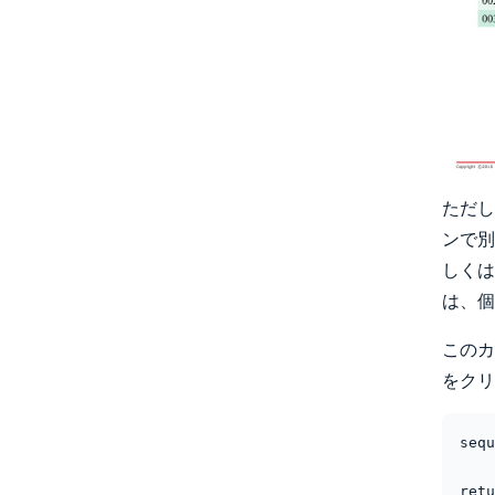
ただし
ンで別
しくは
は、個
このカ
をクリ
sequ
    ブラウザ->>+Order/Cart: POST itemclear, AntiForgeryToken, 
ret