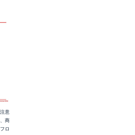
注意
、商
、フロ