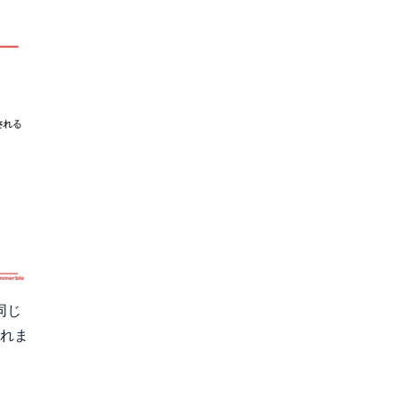
同じ
れま