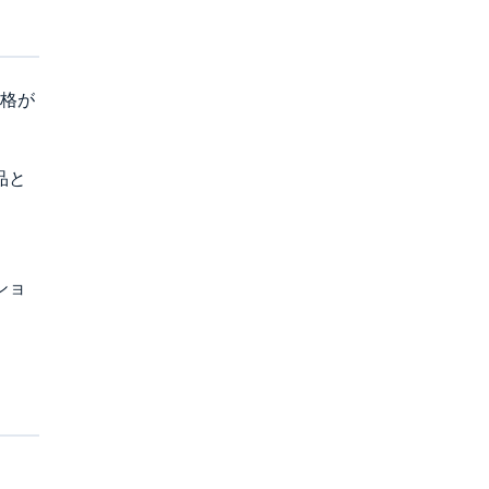
格が
品と
ショ