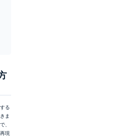
方
する
きま
で、
再現