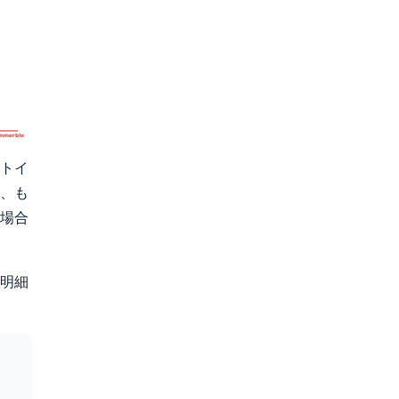
トイ
、も
場合
明細