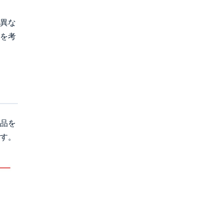
異な
を考
品を
す。