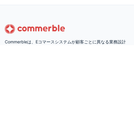
Commerbleは、Eコマースシステムが顧客ごとに異なる業務設計
で運用されていることを前提に設計された、顧客固有の要件に柔
軟かつ短納期で対応できるカスタマイズ性の高いECプラットフォ
ームです。
サイトマップ
サービス
ドキュメント
利用料金
最新情報
会社概要